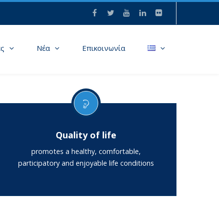
ες
Νέα
Επικοινωνία
Quality of life
promotes a healthy, comfortable,
participatory and enjoyable life conditions