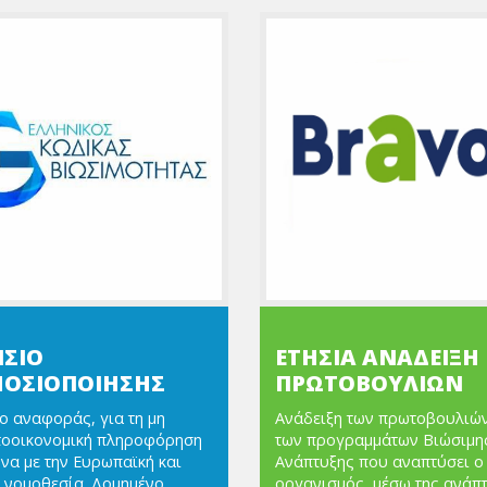
ΙΣΙΟ
ΕΤΗΣΙΑ ΑΝΑΔΕΙΞΗ
ΟΣΙΟΠΟΙΗΣΗΣ
ΠΡΩΤΟΒΟΥΛΙΩΝ
ο αναφοράς, για τη μη
Ανάδειξη των πρωτοβουλιών
τοοικονομική πληροφόρηση
των προγραμμάτων Βιώσιμη
α με την Ευρωπαϊκή και
Ανάπτυξης που αναπτύσει ο
 νομοθεσία. Δομημένο
οργανισμός, μέσω της ανάπ