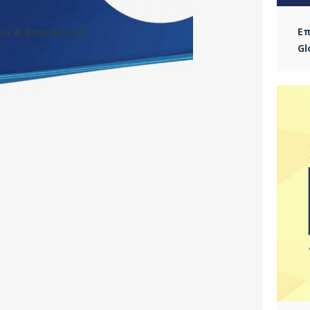
Επ
gue & Awards 2023
Gl