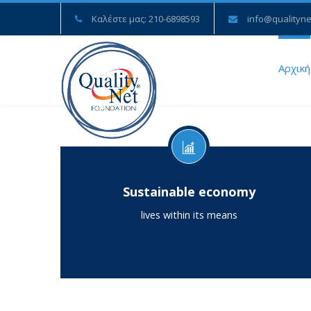
Καλέστε μας: 210-6898593
info@qualityne
Αρχική
Sustainable economy
lives within its means