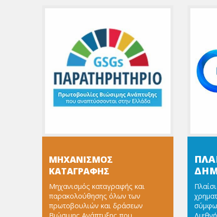
ΠΛΑ
ΜΗΧΑΝΙΣΜΟΣ
ΔΗΜ
ΚΑΤΑΓΡΑΦΗΣ
Μηχανισμός καταγραφής και
Πλαίσι
παρακολούθησης όλων των
χρημα
πρωτοβουλιών και δράσεων
σύμφων
Βιώσιμης Ανάπτυξης που
Διεθνή