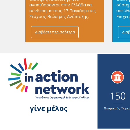
αναπτύσσονται στην Ελλάδα και
σύστημ
σύνδεση με τους 17 Παγκόσμιους
υπεύθυ
Στόχους Βιώσιμης Ανάπτυξης.
Επιχει
Διαβάστε περισσότερα
Διαβ
γίνε μέλος