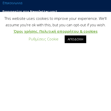
Επικοινωνια
Εγγραφείτε στο Newsletter μας!
This website uses cookies to improve your experience. We'll
Email*:
assume you're ok with this, but you can opt-out if you wish.
Όροι χρήσης, Πολιτική απορρήτου & cookies
ΕΓΓΡΑΦΉ
Ρυθμίσεις Cookie
ΑΠΟΔΟΧΗ
Υπηρεσίες
Υπεύθυνη Επιχειρηματικότητα
Εργαλειοθήκη Βιώσιμης Ανάπτυξης
Εκπαίδευση & Επιμόρφωση
Έρευνα & Τεκμηρίωση
Βιώσιμη Επιχειρηματικότητα & Χρηματοδότηση
Bravo Sustainability Dialogue