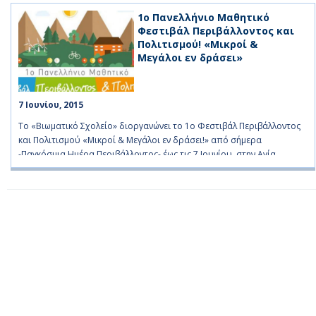
δολωμάτων (φόλες). Την Τετάρτη 3 Μαΐου 2017, στις 10:30 πμ θα
1ο Πανελλήνιο Μαθητικό
πραγματοποιηθεί σεμινάριο στην αίθουσα Χατζηγεωργίου του Ι.Ν.
Φεστιβάλ Περιβάλλοντος και
Αγίας Παρασκευής . Η είσοδος για το κοινό είναι ελεύθερη.
Πολιτισμού! «Μικροί &
Μεγάλοι εν δράσει»
7 Ιουνίου, 2015    
Το «Βιωματικό Σχολείο» διοργανώνει το 1ο Φεστιβάλ Περιβάλλοντος
και Πολιτισμού «Μικροί & Μεγάλοι εν δράσει!» από σήμερα
-Παγκόσμια Ημέρα Περιβάλλοντος- έως τις 7 Ιουνίου, στην Αγία
Παρασκευή Καλετζίου (Λίμνη Μαραθώνα). Μικροί και μεγάλοι θα έχουν
την ευκαιρία να συμμετάσχουν δωρεάν σε εκπαιδευτικές
δραστηριότητες και παιχνίδια στη φύση όλο το τριήμερο.