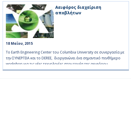
Αειφόρος διαχείριση
αποβλήτων
18 Μαΐου, 2015    
Το Earth Engineering Center του Columbia University σε συνεργασία με
την ΣΥΝΕΡΓΕΙΑ και το DEREE, διοργανώνει ένα σημαντικό πενθήμερο
workshop για τις νέες τεχνολογίες στον τομέα της αειφόρου
διαχείρισης των αποβλήτων και τις προοπτικές στην περιοχή της
Νοτίου Ευρώπης και Μέσης Ανατολής.