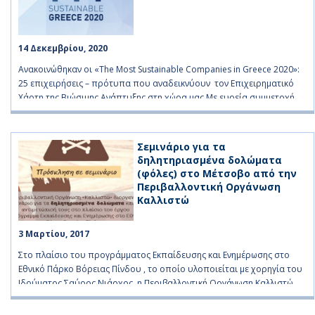
14 Δεκεμβρίου, 2020    
Ανακοινώθηκαν οι «The Most Sustainable Companies in Greece 2020»:
25 επιχειρήσεις – πρότυπα που αναδεικνύουν τον Επιχειρηματικό
Χάρτη της Βιώσιμης Ανάπτυξης στη χώρα μας Με ευρεία συμμετοχή
πραγματοποιήθηκε η επετειακή εκδήλωση «Sustainable Greece 2020,
5+1 χρόνια δράσης & αποτελέσματα». Αθήνα, 9 Δεκεμβρίου 2020 –
Στο πλαίσιο της επετειακής εκδήλωσης «SUSTAINABLE GREECE 2020»,
Σεμινάριο για τα
που πραγματοποιήθηκε από
δηλητηριασμένα δολώματα
(φόλες) στo Μέτσοβο από την
Περιβαλλοντική Οργάνωση
READ MORE
Καλλιστώ
3 Μαρτίου, 2017    
Στο πλαίσιο του προγράμματος Εκπαίδευσης και Ενημέρωσης στο
Εθνικό Πάρκο Βόρειας Πίνδου , το οποίο υλοποιείται με χορηγία του
Ιδρύματος Σαύρος Νιάρχος, η Περιβαλλοντική Οργάνωση Καλλιστώ
διοργανώνει σεμινάρια σχετικά με την αντιμετώπιση του
περιβαλλοντικού και κοινωνικού προβλήματος των δηλητηριασμένων