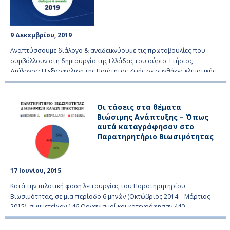
9 Δεκεμβρίου, 2019    
Αναπτύσσουμε διάλογο & αναδεικνύουμε τις πρωτοβουλίες που
συμβάλλουν στη δημιουργία της Ελλάδας του αύριο. Ετήσιος
Διάλογος: Η εξασφάλιση της Ποιότητας Ζωής σε συνθήκες κλιματικής
κρίσης»
Οι τάσεις στα θέματα
Βιώσιμης Ανάπτυξης – Όπως
αυτά καταγράφησαν στο
Παρατηρητήριο Βιωσιμότητας
17 Ιουνίου, 2015    
Κατά την πιλοτική φάση λειτουργίας του Παρατηρητηρίου
Βιωσιμότητας, σε μια περίοδο 6 μηνών (Οκτώβριος 2014 – Μάρτιος
2015), συμμετείχαν 146 Οργανισμοί και κατεγράφησαν 440
πρωτοβουλίες και δράσεις.