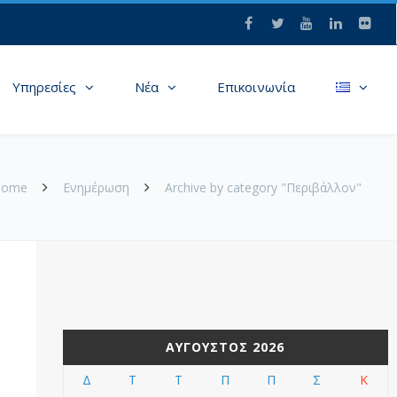
Υπηρεσίες
Νέα
Επικοινωνία
Home
Ενημέρωση
Archive by category "Περιβάλλον"
ΑΎΓΟΥΣΤΟΣ 2026
Δ
Τ
Τ
Π
Π
Σ
Κ