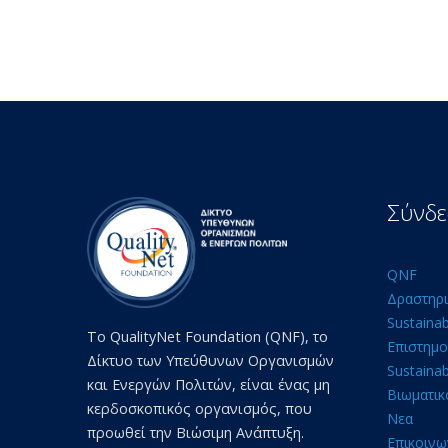
Σύνδε
QNF
Δραστηρι
Sustaina
Το QualityNet Foundation (QNF), το
Επιστημο
Δίκτυο των Υπεύθυνων Οργανισμών
Sustainab
και Ενεργών Πολιτών, είναι ένας μη
Βιωματικ
κερδοσκοπικός οργανισμός, που
Νεα
προωθεί την Βιώσιμη Ανάπτυξη.
Επικοινω