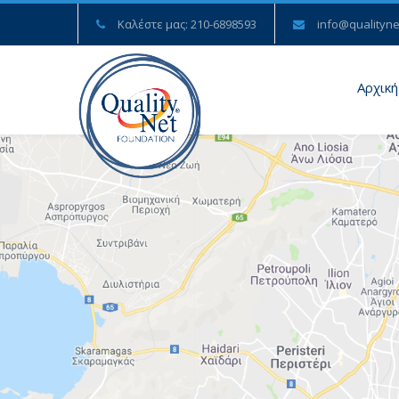
Καλέστε μας: 210-6898593
info@qualityne
Αρχική