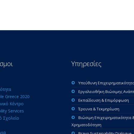
σμοι
Υπηρεσίες
Υπεύθυνη Επιχειρηματικότητ
ότητα
Εργαλειοθήκη Βιώσιμης Ανάπ
ble Greece 2020
Εκπαίδευση & Επιμόρφωση
νικό Κέντρο
Έρευνα & Τεκμηρίωση
ility Services
Βιώσιμη Επιχειρηματικότητα 
ό Σχολείο
Χρηματοδότηση
νια
Bravo Sustainability Dialogue