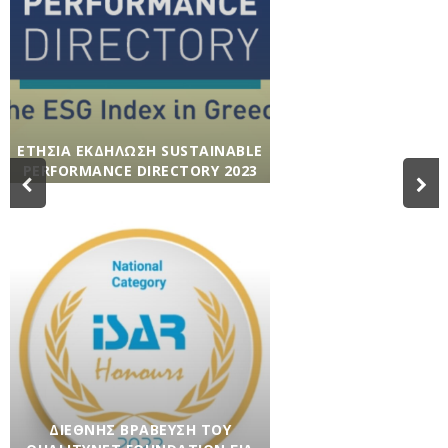
ΕΤΉΣΙΑ ΕΚΔΉΛΩΣΗ SUSTAINABLE
PERFORMANCE DIRECTORY 2023
Agenda
,
Βιώσιμη Κοινωνία
,
Βιώσιμη
Οικονομία
,
Εκδηλώσεις
,
Ενημέρωση
,
Εταιρικά
νέα
,
Κοινωνική Υπευθυνότητα
/ 23/03/2023
ΔΙΕΘΝΉΣ ΒΡΆΒΕΥΣΗ ΤΟΥ