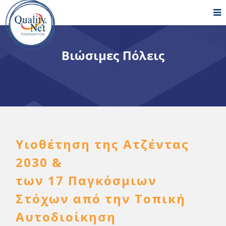
Βιώσιμες Πόλεις
Υιοθέτηση της Ατζέντας
2030 &
των 17 Παγκόσμιων
Στόχων από την Τοπική
Aυτοδιοίκηση