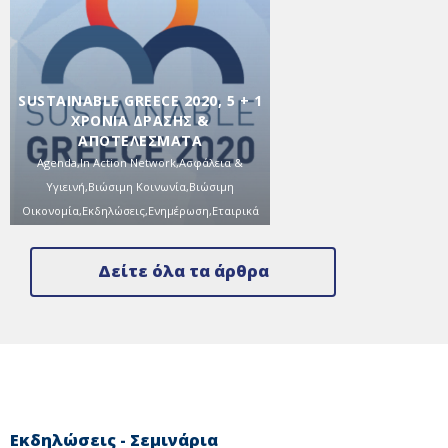
SUSTAINABLE GREECE 2020, 5 + 1
ΧΡΌΝΙΑ ΔΡΆΣΗΣ &
ΑΠΟΤΕΛΈΣΜΑΤΑ
Agenda
,
In Action Network
,
Ασφάλεια &
Υγιεινή
,
Βιώσιμη Κοινωνία
,
Βιώσιμη
Οικονομία
,
Εκδηλώσεις
,
Ενημέρωση
,
Εταιρικά
νέα
,
Κοινωνική
Υπευθυνότητα
,
Περιβάλλον
,
Ποιότητα Ζωής
/
Δείτε όλα τα άρθρα
14/12/2020
Εκδηλώσεις - Σεμινάρια