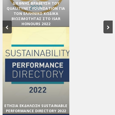
ΔΙΕΘΝΉΣ ΒΡΆΒΕΥΣΗ ΤΟΥ
QUALITYNET FOUNDATION ΓΙΑ
ΤΟΝ ΕΛΛΗΝΙΚΟ ΚΩΔΙΚΑ
ΒΙΩΣΙΜΟΤΗΤΑΣ ΣΤΟ ISAR
HONOURS 2022
Agenda
,
Βιώσιμη Κοινωνία
,
Βιώσιμη
Οικονομία
,
Εκδηλώσεις
,
Ενημέρωση
,
Εταιρικά
νέα
,
Κοινωνική Υπευθυνότητα
/ 23/11/2022
ΕΤΉΣΙΑ ΕΚΔΉΛΩΣΗ SUSTAINABLE
PERFORMANCE DIRECTORY 2022