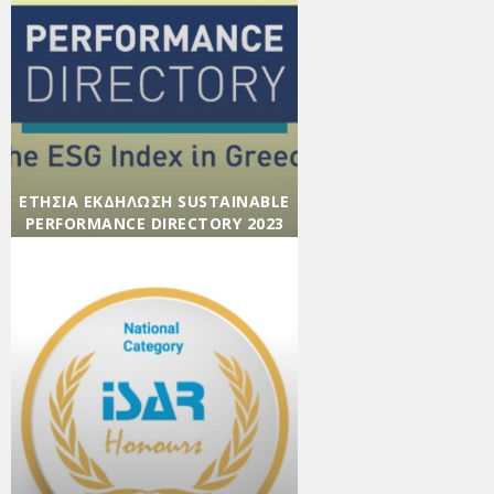
ΕΤΉΣΙΑ ΕΚΔΉΛΩΣΗ SUSTAINABLE
PERFORMANCE DIRECTORY 2023
Agenda
,
Βιώσιμη Κοινωνία
,
Βιώσιμη
Οικονομία
,
Εκδηλώσεις
,
Ενημέρωση
,
Εταιρικά
νέα
,
Κοινωνική Υπευθυνότητα
/ 23/03/2023