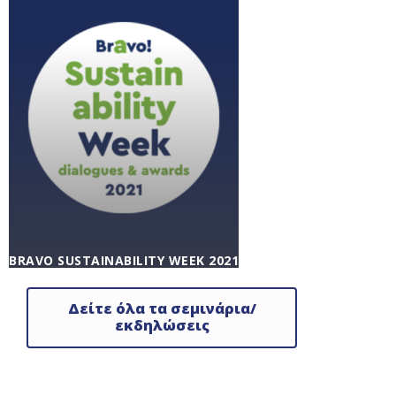
νέα
,
Κοινωνική Υπευθυνότητα
/ 17/01/2022
BRAVO SUSTAINABILITY WEEK 2021
| 31 ΜΑΪ́ΟΥ ΜΕ 5 ΙΟΥΝΊΟΥ 2021
Agenda
,
Εκδηλώσεις
,
Ενημέρωση
,
Εταιρικά
Δείτε όλα τα σεμινάρια/
νέα
,
Κοινωνική Υπευθυνότητα
/ 06/04/2021
εκδηλώσεις