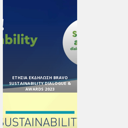
ΕΤΉΣΙΑ ΕΚΔΉΛΩΣΗ BRAVO
SUSTAINABILITY DIALOGUE &
AWARDS 2023
Βιώσιμη Κοινωνία
,
Βιώσιμη
Οικονομία
,
Εκδηλώσεις
,
Ενημέρωση
,
Εταιρικά
νέα
,
Κοινωνική Υπευθυνότητα
/ 05/12/2023