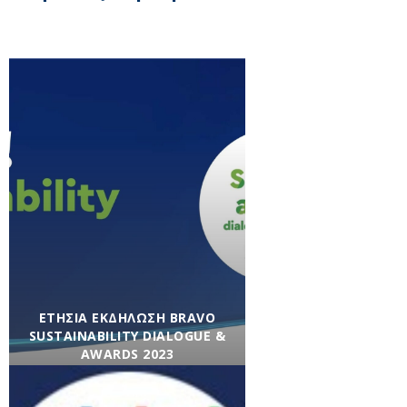
ΕΤΉΣΙΑ ΕΚΔΉΛΩΣΗ BRAVO
SUSTAINABILITY DIALOGUE &
AWARDS 2023
Βιώσιμη Κοινωνία
,
Βιώσιμη
Οικονομία
,
Εκδηλώσεις
,
Ενημέρωση
,
Εταιρικά