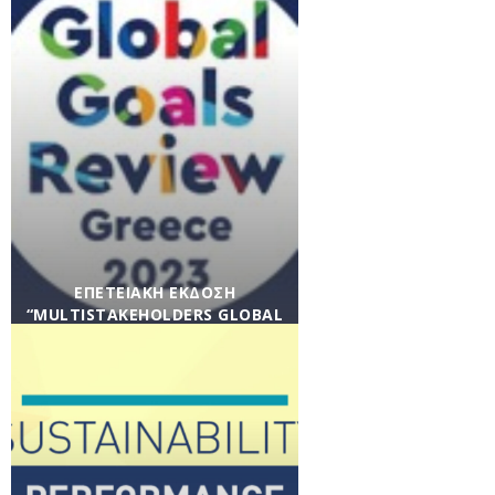
νέα
,
Κοινωνική Υπευθυνότητα
/ 05/12/2023
ΕΠΕΤΕΙΑΚΉ ΈΚΔΟΣΗ
“MULTISTAKEHOLDERS GLOBAL
GOALS REVIEW 2018-2022”
Επετειακή έκδοση “Multistakeholders Global
Goals Review 2018-2022”
/ 16/10/2023