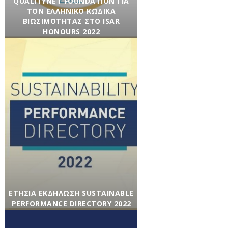
QUALITYNET FOUNDATION ΓΙΑ
ΤΟΝ ΕΛΛΗΝΙΚΟ ΚΩΔΙΚΑ
ΒΙΩΣΙΜΟΤΗΤΑΣ ΣΤΟ ISAR
HONOURS 2022
Agenda
,
Βιώσιμη Κοινωνία
,
Βιώσιμη
Οικονομία
,
Εκδηλώσεις
,
Ενημέρωση
,
Εταιρικά
νέα
,
Κοινωνική Υπευθυνότητα
/ 23/11/2022
ΕΤΉΣΙΑ ΕΚΔΉΛΩΣΗ SUSTAINABLE
PERFORMANCE DIRECTORY 2022
Agenda
,
Βιώσιμη Κοινωνία
,
Βιώσιμη
Οικονομία
,
Εκδηλώσεις
,
Ενημέρωση
,
Εταιρικά