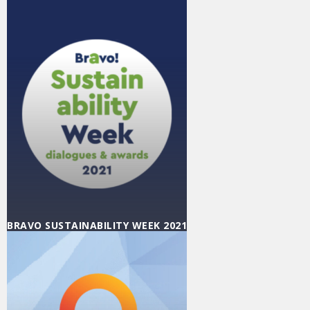
Agenda
,
Βιώσιμη Κοινωνία
,
Βιώσιμη
Οικονομία
,
Εκδηλώσεις
,
Ενημέρωση
,
Εταιρικά
νέα
,
Κοινωνική Υπευθυνότητα
/ 17/01/2022
BRAVO SUSTAINABILITY WEEK 2021
| 31 ΜΑΪ́ΟΥ ΜΕ 5 ΙΟΥΝΊΟΥ 2021
Agenda
,
Εκδηλώσεις
,
Ενημέρωση
,
Εταιρικά
νέα
,
Κοινωνική Υπευθυνότητα
/ 06/04/2021