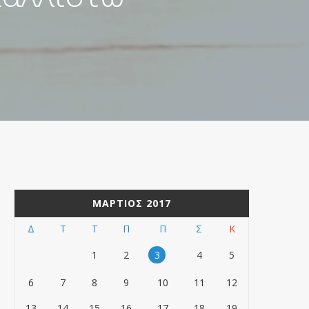
ΜΆΡΤΙΟΣ 2017
Δ
Τ
Τ
Π
Π
Σ
Κ
1
2
3
4
5
6
7
8
9
10
11
12
13
14
15
16
17
18
19