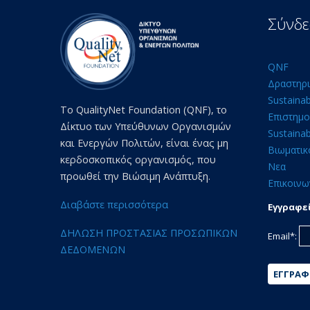
Σύνδε
QNF
Δραστηρι
Sustaina
Το QualityNet Foundation (QNF), το
Επιστημο
Δίκτυο των Υπεύθυνων Οργανισμών
Sustainab
και Ενεργών Πολιτών, είναι ένας μη
Βιωματικ
κερδοσκοπικός οργανισμός, που
Νεα
προωθεί την Βιώσιμη Ανάπτυξη.
Επικοινω
Διαβάστε περισσότερα
Εγγραφεί
ΔΗΛΩΣΗ ΠΡΟΣΤΑΣΙΑΣ ΠΡΟΣΩΠΙΚΩΝ
Email*:
ΔΕΔΟΜΕΝΩΝ
ΕΓΓΡΑ