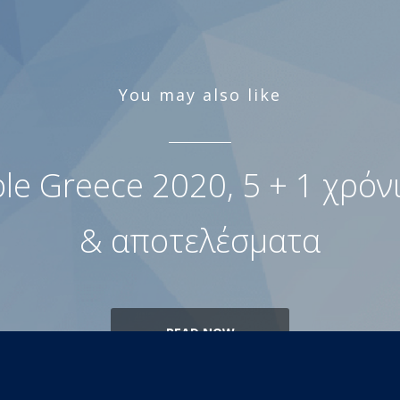
You may also like
ble Greece 2020, 5 + 1 χρόν
& αποτελέσματα
READ NOW