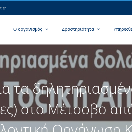
t.gr
Ο οργανισμός
Δραστηριότητα
Υπηρεσί
για τα δηλητηριασμέ
ες) στo Μέτσοβο απ
λοντική Οργάνωση 