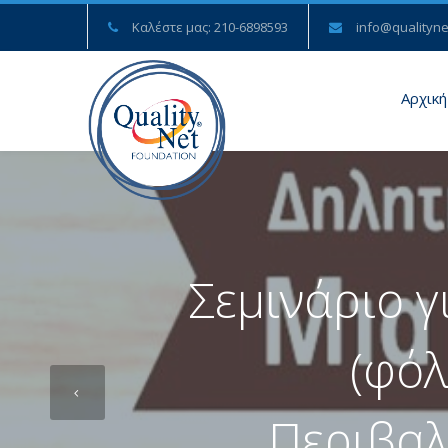
Καλέστε μας: 210-6898593
info@qualityne
Αρχική
Σεμινάριο 
(φόλ
Περιβαλ