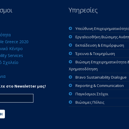
σμοι
Υπηρεσίες
Υπεύθυνη Επιχειρηματικότητ
ότητα
Εργαλειοθήκη Βιώσιμης Ανάπ
ble Greece 2020
Εκπαίδευση & Επιμόρφωση
νικό Κέντρο
Έρευνα & Τεκμηρίωση
ility Services
Βιώσιμη Επιχειρηματικότητα 
ό Σχολείο
Χρηματοδότηση
νια
Bravo Sustainability Dialogue
Reporting & Communication
τε στο Newsletter μας!
Παγκόσμιοι Στόχοι
Βιώσιμες Πόλεις
ΦΉ