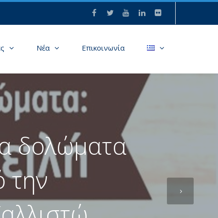
ες
Νέα
Επικοινωνία
να δολώματα
ό την
Καλλιστώ