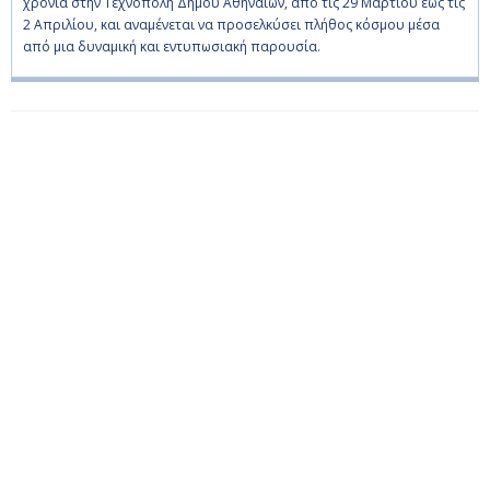
χρονιά στην Τεχνόπολη Δήμου Αθηναίων, από τις 29 Μαρτίου έως τις
2 Απριλίου, και αναμένεται να προσελκύσει πλήθος κόσμου μέσα
από μια δυναμική και εντυπωσιακή παρουσία.