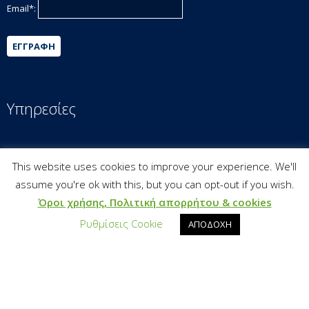
Email*:
ΕΓΓΡΑΦΉ
Υπηρεσίες
Υπεύθυνη Επιχειρηματικότητα
This website uses cookies to improve your experience. We'll
Εργαλειοθήκη Βιώσιμης Ανάπτυξης
assume you're ok with this, but you can opt-out if you wish.
Εκπαίδευση & Επιμόρφωση
Όροι χρήσης, Πολιτική απορρήτου & cookies
Έρευνα & Τεκμηρίωση
Ρυθμίσεις Cookie
ΑΠΟΔΟΧΗ
Βιώσιμη Επιχειρηματικότητα & Χρηματοδότηση
Bravo Sustainability Dialogue
Reporting & Communication
Παγκόσμιοι Στόχοι