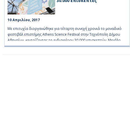
30.000 επισκέπτες
10 Απριλίου, 2017    
Με επιτυχία διοργανώθηκε για τέταρτη συνεχή χρονιά το μοναδικό
φεστιβάλ επιστήμης Athens Science Festival στην Τεχνόπολη Δήμου
Αθηναίων, κεντρίζοντας το ενδιαφέρον 30.000 επισκεπτών. Μεγάλο
μέρος αυτών ήταν μαθητές, που ήρθαν σε επαφή με την επιστήμη
διαδρώντας μαζί της, ποικιλοτρόπως. Για 5 ημέρες, η Τεχνόπολη
φιλοξένησε 130 ερευνητικούς, ακαδημαϊκούς και εκπαιδευτικούς
οργανισμούς, 90 διαφορετικά διαδραστικά δρώμενα, 40 εργαστήρια
για παιδιά, 20 workshops, 40 ομιλίες και 5 Εκθέσεις Τέχνης καθώς και
πλήθος ντοκιμαντέρ, συναυλιών, διαγωνισμών, stand up science και
ποικίλων άλλων δράσεων για όλες τις ηλικίες!