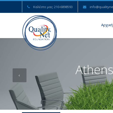
Καλέστε μας: 210-6898593
info@qualityne
Αρχική
Athens