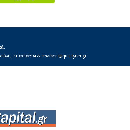
κά.
αρσώνη, 2106898594 &
tmarsoni@qualitynet.gr