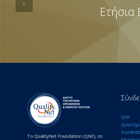
Ετήσια 
Σύνδε
QNF
Δραστηρι
Sustaina
Το QualityNet Foundation (QNF), το
Επιστημο