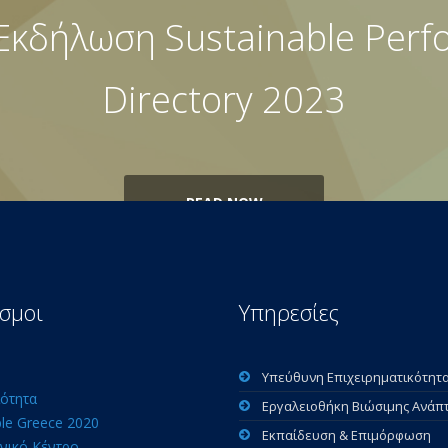
Εκδήλωση Sustainable Per
Directory 2023
READ NOW
σμοι
Υπηρεσίες
Υπεύθυνη Επιχειρηματικότητ
ότητα
Εργαλειοθήκη Βιώσιμης Ανάπ
ble Greece 2020
Εκπαίδευση & Επιμόρφωση
νικό Κέντρο