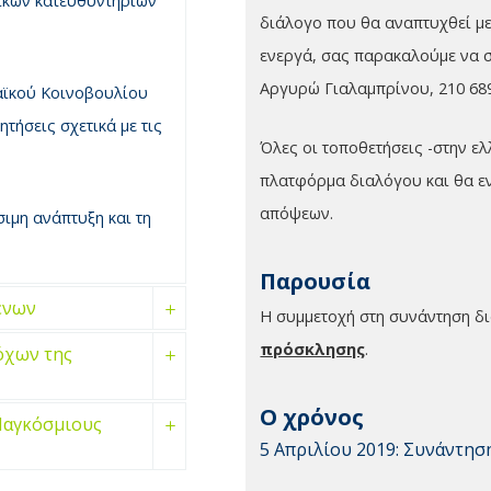
ικών κατευθυντήριων
διάλογο που θα αναπτυχθεί με
ενεργά, σας παρακαλούμε να σ
Αργυρώ Γιαλαμπρίνου, 210 68
αϊκού Κοινοβουλίου
ητήσεις σχετικά με τις
Όλες οι τοποθετήσεις -στην ε
πλατφόρμα διαλόγου και θα ε
απόψεων.
ιμη ανάπτυξη και τη
Παρουσία
ένων
Η συμμετοχή στη συνάντηση δ
πρόσκλησης
.
όχων της
Ο χρόνος
Παγκόσμιους
5 Απριλίου 2019: Συνάντηση