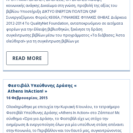
κοινωνικής ανάγκης Δικαίωμα στη γνώση, προβολή της αξίας του
βιβλίου Υποστήριξη ΔΙΚΤΥΟ ΕΝΕΡΓΩΝ ΠΟΛΙΤΩΝ QNF
Συνεργαζόμενοι Φορείς ΚΕΘΕΑ, ΓΥΝΑΙΚΕΙΕΣ ΦΥΛΑΚΕΣ ΘΗΒΑΣ Διάρκεια
2012-2014 Το QualityNet Foundation, ανταποκρινόμενο σε αιτήματα
φορέων για την έλλειψη βιβλιοθηκών, ξεκίνησε τη δράση
συγκέντρωσης βιβλίων μέσω του προγράμματος «Τα διάβασες; Άστα
ελεύθερα!» για τη συγκέντρωση βιβλίων με
READ MORE
Φεστιβάλ Υπεύθυνης Δράσης «
Athens InAction! »
16 Φεβρουαρίου, 2015    
Ολοκληρώθηκε με επιτυχία την Κυριακή 6 Ιουνίου, το τετραήμερο
Φεστιβάλ Υπεύθυνης Δράσης «Athens In Action» στο Ζάππειο! Με
σύνθημα «Ώρα για Δράση», το Φεστιβάλ είχε ως στόχο την
ενημέρωση & ενεργοποίηση όλων για μία υπεύθυνη στάση απέναντι
στην Κοινωνία, το Περιβάλλον και τον Εαυτό μας, συγκεντρώνοντας