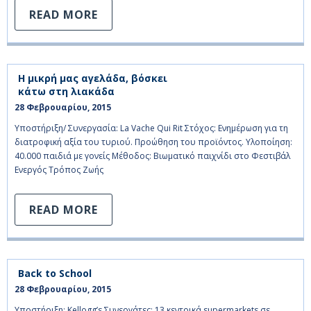
READ MORE
Η μικρή μας αγελάδα, βόσκει
κάτω στη λιακάδα
28 Φεβρουαρίου, 2015    
Υποστήριξη/ Συνεργασία: La Vache Qui Rit Στόχος: Ενημέρωση για τη
διατροφική αξία του τυριού. Προώθηση του προϊόντος. Υλοποίηση:
40.000 παιδιά με γονείς Μέθοδος: Βιωματικό παιχνίδι στο Φεστιβάλ
Ενεργός Τρόπος Ζωής
READ MORE
Back to School
28 Φεβρουαρίου, 2015    
Υποστήριξη: Kellogg’s Συνεργάτες: 13 κεντρικά supermarkets σε