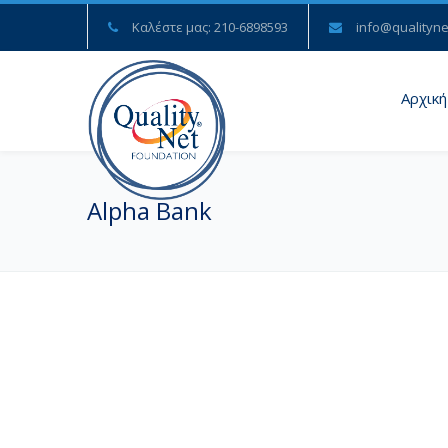
Καλέστε μας: 210-6898593
info@qualityne
Αρχική
Alpha Bank