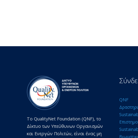
Σύνδε
QNF
Δραστηρι
Sustaina
Το QualityNet Foundation (QNF), το
Επιστημο
Δίκτυο των Υπεύθυνων Οργανισμών
Sustainab
και Ενεργών Πολιτών, είναι ένας μη
Βιωματικ