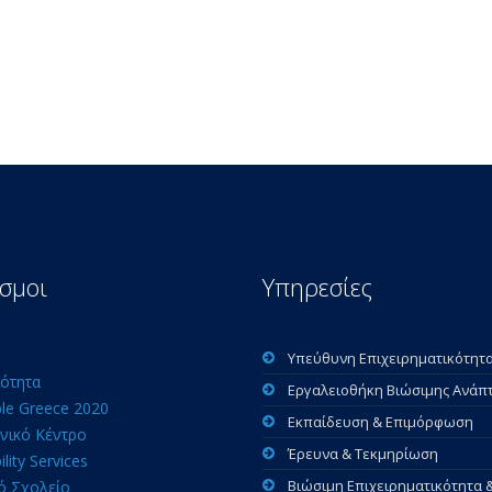
σμοι
Υπηρεσίες
Υπεύθυνη Επιχειρηματικότητ
ότητα
Εργαλειοθήκη Βιώσιμης Ανάπ
ble Greece 2020
Εκπαίδευση & Επιμόρφωση
νικό Κέντρο
Έρευνα & Τεκμηρίωση
ility Services
Βιώσιμη Επιχειρηματικότητα 
ό Σχολείο