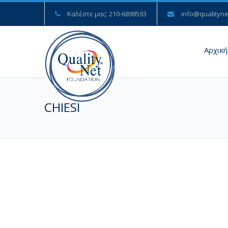
Καλέστε μας: 210-6898593
info@qualityne
Αρχική
CHIESI