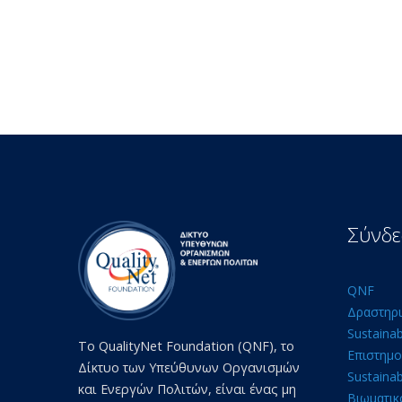
Σύνδε
QNF
Δραστηρι
Sustaina
Το QualityNet Foundation (QNF), το
Επιστημο
Δίκτυο των Υπεύθυνων Οργανισμών
Sustainab
και Ενεργών Πολιτών, είναι ένας μη
Βιωματικ