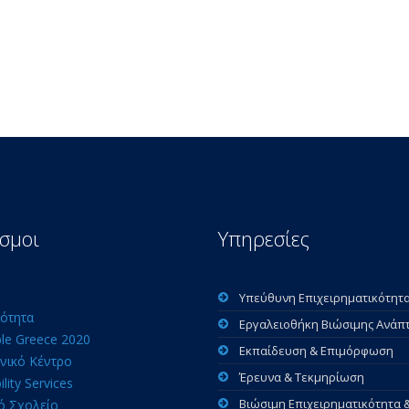
σμοι
Υπηρεσίες
Υπεύθυνη Επιχειρηματικότητ
ότητα
Εργαλειοθήκη Βιώσιμης Ανάπ
ble Greece 2020
Εκπαίδευση & Επιμόρφωση
νικό Κέντρο
Έρευνα & Τεκμηρίωση
ility Services
Βιώσιμη Επιχειρηματικότητα 
ό Σχολείο