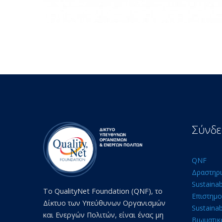
Σύνδε
QNF
Δραστηρι
Sustaina
Το QualityNet Foundation (QNF), το
Επιστημο
Δίκτυο των Υπεύθυνων Οργανισμών
Sustainab
και Ενεργών Πολιτών, είναι ένας μη
Βιωματικ