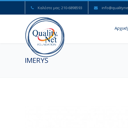
Καλέστε μας: 210-6898593
info@qualityne
Αρχική
IMERYS