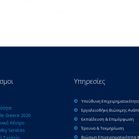
σμοι
Υπηρεσίες
Υπεύθυνη Επιχειρηματικότητ
ότητα
Εργαλειοθήκη Βιώσιμης Ανάπ
ble Greece 2020
Εκπαίδευση & Επιμόρφωση
νικό Κέντρο
Έρευνα & Τεκμηρίωση
ility Services
Βιώσιμη Επιχειρηματικότητα 
ό Σχολείο