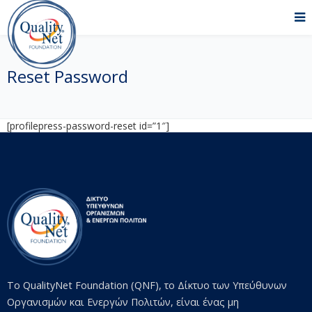
Reset Password
[profilepress-password-reset id=”1″]
Το QualityNet Foundation (QNF), το Δίκτυο των Υπεύθυνων
Οργανισμών και Ενεργών Πολιτών, είναι ένας μη