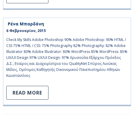
Ρένα Μπαρδάνη
6 Φεβρουαρίου, 2015    
Check My Skills Adobe Photoshop 90% Adobe Photoshop: 90% HTML /
CSS 75% HTML / CSS: 75% Photography 82% Photography: 82% Adobe
Illustrator 80% Adobe Illustrator: 80% WordPress 85% WordPress: 85%
UX/UI Design 97% UX/UI Design: 97% Χρυσούλα Εξάρχου Πρόεδος
Δ.Σ., Εταίρος και Διαχειρίστρια του QualityNet Σπύρος Λιούκας
Μέλος, Ομότιμος Καθηγητής Οικονομικού Πανεπιστημίου Αθηνών
Κωνσταντίνος
READ MORE