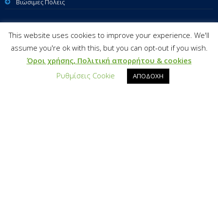
Βιώσιμες Πόλεις
This website uses cookies to improve your experience. We'll
ΕΠΙΚΟΙΝΩΝΙΑ
assume you're ok with this, but you can opt-out if you wish.
Όροι χρήσης, Πολιτική απορρήτου & cookies
Ρυθμίσεις Cookie
Διεύθυνση
ΑΠΟΔΟΧΗ
Βησσαρίωνος 3-5 ,10672 Αθήνα
Αρ. Τηλεφώνου
+30 210 68 98 593
Email Address
info@qualitynet.gr