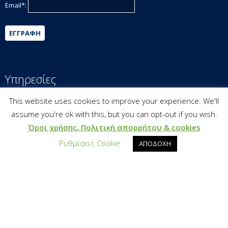
Email*:
ΕΓΓΡΑΦΉ
Υπηρεσίες
This website uses cookies to improve your experience. We'll
Υπεύθυνη Επιχειρηματικότητα
assume you're ok with this, but you can opt-out if you wish.
Εργαλειοθήκη Βιώσιμης Ανάπτυξης
Όροι χρήσης, Πολιτική απορρήτου & cookies
Εκπαίδευση & Επιμόρφωση
Ρυθμίσεις Cookie
ΑΠΟΔΟΧΗ
Έρευνα & Τεκμηρίωση
Βιώσιμη Επιχειρηματικότητα & Χρηματοδότηση
Bravo Sustainability Dialogue
Reporting & Communication
Παγκόσμιοι Στόχοι